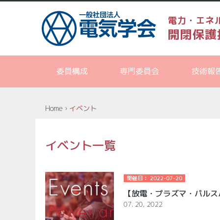
電力・エネ
開閉保護
委員構成
専門委員会
技術報
Home
›
イベント
イベント一覧
開催日： 2022-07-20
【放電・プラズマ・パルス
07. 20, 2022