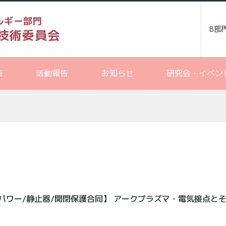
ルギー部門
B部
技術委員会
告
活動報告
お知らせ
研究会・イベン
パワー/静止器/開閉保護合同】 アークプラズマ・電気接点と